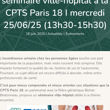
séminaire ville-hôpital à la
CPTS Paris 18 I mercredi
25/06/25 (13h30-15h30)
18 juin 2025
/
Actualités
|
Événements
L’
incontinence urinaire chez les personnes âgées
touche une part
importante de la population, mais reste souvent mal comprise. Elle
impacte fortement la qualité de vie, l’estime de soi et l’autonomie.
Pourtant, ce sujet délicat est encore difficile à aborder, même entre
professionnels de santé.
C’est pour mieux comprendre et mieux orienter ces situations que la
CPTS Paris 18
, en partenariat avec la filière gériatrique Bichat-
Bretonneau, propose un
séminaire ville-hôpital
dédié à ce thème
essentiel.