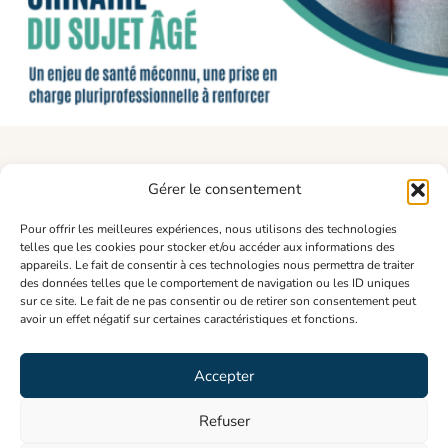
Gérer le consentement
ADRESSE
Pour offrir les meilleures expériences, nous utilisons des technologies
65 rue Caulaincourt
telles que les cookies pour stocker et/ou accéder aux informations des
75018 Paris
appareils. Le fait de consentir à ces technologies nous permettra de traiter
des données telles que le comportement de navigation ou les ID uniques
RESSOURCES
sur ce site. Le fait de ne pas consentir ou de retirer son consentement peut
avoir un effet négatif sur certaines caractéristiques et fonctions.
Espace adhérent
Mentions légales
Politique de cookies
Accepter
SUIVEZ-NOUS SUR :
Refuser